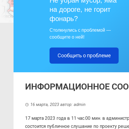
Не убран мусор, яма
на дороге, не горит
фонарь?
Столкнулись с проблемой —
сообщите о ней!
Сообщить о проблеме
ИНФОРМАЦИОННОЕ СО
16 марта, 2023
автор:
admin
17 марта 2023 года в 11 час.00 мин. в админи
состоится публичное слушание по проекту реш