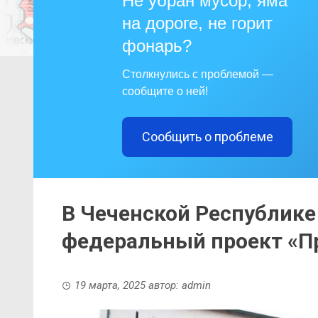
Не убран мусор, яма
на дороге, не горит
фонарь?
Столкнулись с проблемой —
сообщите о ней!
Сообщить о проблеме
В Чеченской Республике
федеральный проект «П
19 марта, 2025
автор:
admin