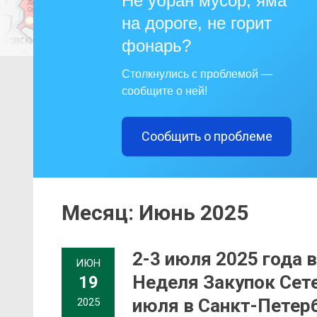
Не убран мусор, яма
на дороге, не горит
фонарь?
Столкнулись с проблемой —
сообщите о ней!
Сообщить о проблеме
Месяц:
Июнь 2025
2-3 июля 2025 года 
ИЮН
Неделя Закупок Сете
19
июля в Санкт-Петербу
2025